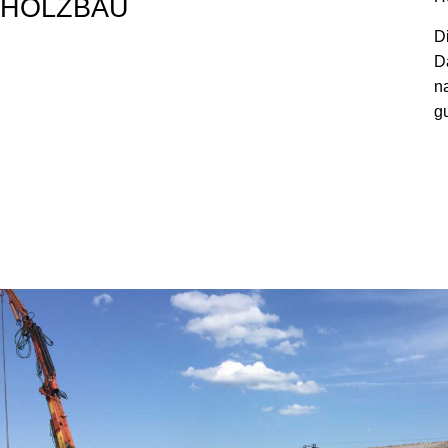
HOLZBAU
D
D
n
g