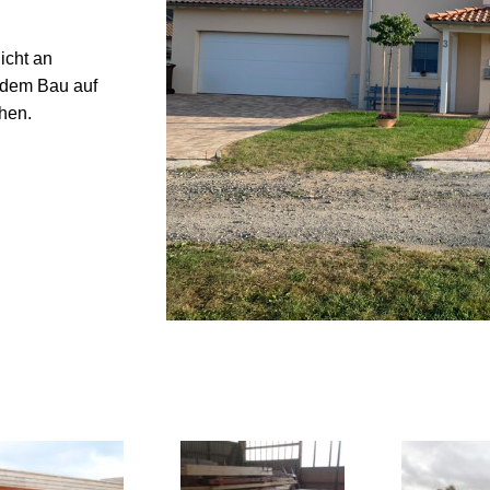
icht an
edem Bau auf
hen.